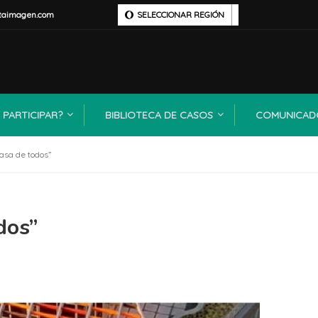
taimagen.com
SELECCIONAR REGIÓN
PARTICIPAR?
BIBLIOTECA DE CASOS
COMUNICAD
asa de todos”
dos”