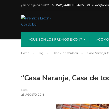
¿Tiene alguna duda?
(5411) 4788-8004/05
eikon@revis
¿QUE SON LOS PREMIOS EIKON?
¿COMO 
Home
Blog
Eikon 2016 Córdoba
“Casa Naranja, C
“Casa Naranja, Casa de to
Date
23 AGOSTO, 2016