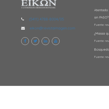
Atentado:
sin PASO?
(5411) 4788-8004/05
Fuente: re
eikon@revistaimagen.com
¿Massa qui
Fuente: re
Búsqueda 
Fuente: re