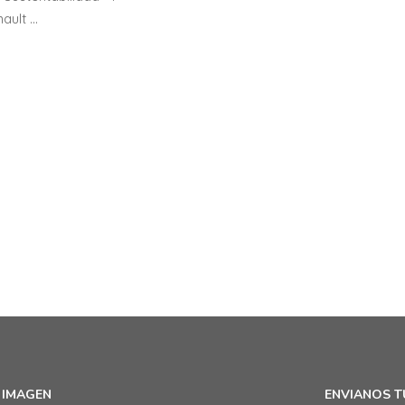
ault …
 IMAGEN
ENVIANOS T