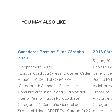
YOU MAY ALSO LIKE
Ganadores Premios Eikon Córdoba
2018 Cór
2020
31 julio, 20
11 septiembre, 2020
Capítulo G
Edición Córdoba (Presentados en Orden
general de
Alfabético) CAPÍTULO GENERAL
Puesto Mc
Categoría 1: Campaña General de
AvilaNores
Comunicación Institucional La Voz del
PressGroup
Interior “#InformaciónParaCuidarte”
– Ruta de 
Categoría 2.1: Campaña General de
Categoría 
Sustentabilidad DESIERTA Categoría 2.2:
general de