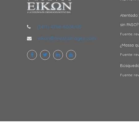
Atentado:
sin PASO?
(5411) 4788-8004/05
Fuente: re
eikon@revistaimagen.com
¿Massa qui
Fuente: re
Búsqueda 
Fuente: re