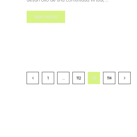
READ MORE
1
…
112
113
114