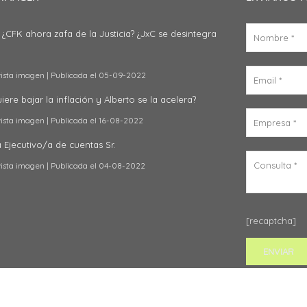
 ¿CFK ahora zafa de la Justicia? ¿JxC se desintegra
vista imagen
Publicada el 05-09-2022
ere bajar la inflación y Alberto se la acelera?
vista imagen
Publicada el 16-08-2022
Ejecutivo/a de cuentas Sr.
vista imagen
Publicada el 04-08-2022
[recaptcha]