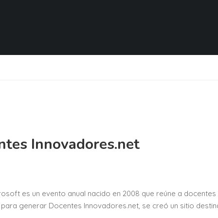
ntes Innovadores.net
osoft es un evento anual nacido en 2008 que reúne a docentes
para generar Docentes Innovadores.net, se creó un sitio destin