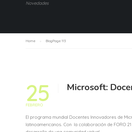
Novedades
Home
Blog
Page 113
25
Microsoft: Doce
FEBRERO
El programa mundial Docentes Innovadores de Micr
latinoamericanos. Con la colaboración de FORO 21 
desarrollo de una comunidad virtual, …