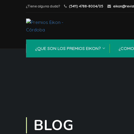
¿Tiene alguna duda?
(5411) 4788-8004/05
eikon@revis
¿QUE SON LOS PREMIOS EIKON?
¿COMO 
BLOG